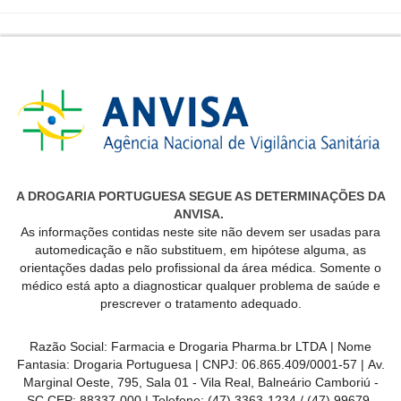
A DROGARIA PORTUGUESA SEGUE AS DETERMINAÇÕES DA
ANVISA.
As informações contidas neste site não devem ser usadas para
automedicação e não substituem, em hipótese alguma, as
orientações dadas pelo profissional da área médica. Somente o
médico está apto a diagnosticar qualquer problema de saúde e
prescrever o tratamento adequado.
Razão Social:
Farmacia e Drogaria Pharma.br LTDA
| Nome
Fantasia:
Drogaria Portuguesa
| CNPJ:
06.865.409/0001-57
|
Av.
Marginal Oeste, 795, Sala 01 - Vila Real, Balneário Camboriú -
SC CEP: 88337-000
| Telefone:
(47) 3363-1234 /
(47) 99679-