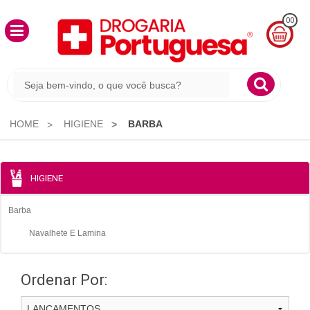
00
MINHA
CESTA
R$
0,00
HOME
HIGIENE
BARBA
HIGIENE
Barba
Navalhete E Lamina
Ordenar Por: