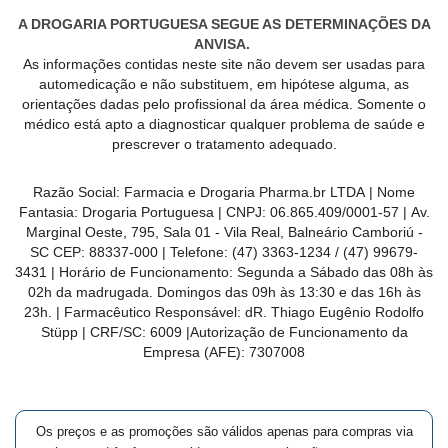
A DROGARIA PORTUGUESA SEGUE AS DETERMINAÇÕES DA
ANVISA.
As informações contidas neste site não devem ser usadas para
automedicação e não substituem, em hipótese alguma, as
orientações dadas pelo profissional da área médica. Somente o
médico está apto a diagnosticar qualquer problema de saúde e
prescrever o tratamento adequado.
Razão Social:
Farmacia e Drogaria Pharma.br LTDA
| Nome
Fantasia:
Drogaria Portuguesa
| CNPJ:
06.865.409/0001-57
|
Av.
Marginal Oeste, 795, Sala 01 - Vila Real, Balneário Camboriú -
SC CEP: 88337-000
| Telefone:
(47) 3363-1234 /
(47) 99679-
3431
| Horário de Funcionamento: Segunda a Sábado das 08h às
02h da madrugada. Domingos das 09h às 13:30 e das 16h às
23h. | Farmacêutico Responsável: dR.
Thiago Eugênio Rodolfo
Stüpp
| CRF/SC:
6009
|Autorização de Funcionamento da
Empresa (AFE):
7307008
Os preços e as promoções são válidos apenas para compras via