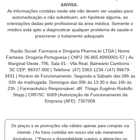
ANVISA.
As informações contidas neste site não devem ser usadas para
automedicação e não substituem, em hipótese alguma, as
orientações dadas pelo profissional da área médica. Somente o
médico está apto a diagnosticar qualquer problema de saúde e
prescrever o tratamento adequado.
Razão Social:
Farmacia e Drogaria Pharma.br LTDA
| Nome
Fantasia:
Drogaria Portuguesa
| CNPJ:
06.865.409/0001-57
|
Av.
Marginal Oeste, 795, Sala 01 - Vila Real, Balneário Camboriú -
SC CEP: 88337-000
| Telefone:
(47) 3363-1234 /
(47) 99679-
3431
| Horário de Funcionamento: Segunda a Sábado das 08h às
02h da madrugada. Domingos das 09h às 13:30 e das 16h às
23h. | Farmacêutico Responsável: dR.
Thiago Eugênio Rodolfo
Stüpp
| CRF/SC:
6009
|Autorização de Funcionamento da
Empresa (AFE):
7307008
Os preços e as promoções são válidos apenas para compras via
internet. | As fotos contidas em nosso site são meramente
ilustrativas. | *Preços e disponibilidade sujeitos a alterações no