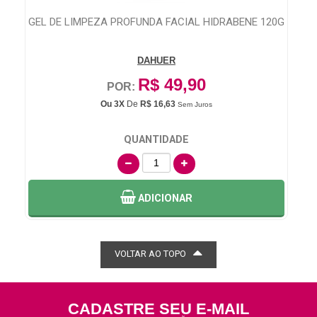
0G
ABSORVENTE SEMPRE LIVRE NOTURNO COM ABAS
SH
COM 8 UNIDADES
JOHNSON & JOHNSON MEDICAL
R$ 14,99
POR:
Ou 3X
De
R$ 5,00
Sem Juros
QUANTIDADE
ADICIONAR
VOLTAR AO TOPO
CADASTRE SEU E-MAIL