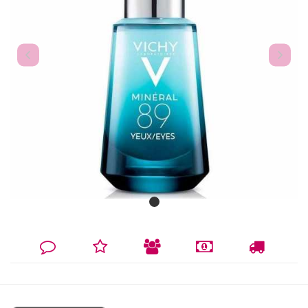
DEIXE
MINHA
INDIQUE
FORMAS
CALCULAR
SEU
LISTA
AO
DE
FRETE
COMENTÁRIO
DE
AMIGO
PAGAMENTO
DESEJOS