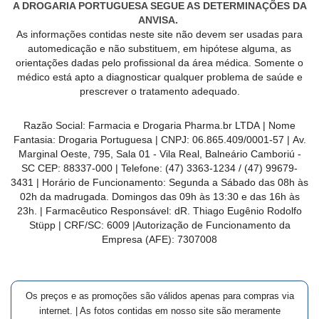
A DROGARIA PORTUGUESA SEGUE AS DETERMINAÇÕES DA
ANVISA.
As informações contidas neste site não devem ser usadas para
automedicação e não substituem, em hipótese alguma, as
orientações dadas pelo profissional da área médica. Somente o
médico está apto a diagnosticar qualquer problema de saúde e
prescrever o tratamento adequado.
Razão Social:
Farmacia e Drogaria Pharma.br LTDA
| Nome
Fantasia:
Drogaria Portuguesa
| CNPJ:
06.865.409/0001-57
|
Av.
Marginal Oeste, 795, Sala 01 - Vila Real, Balneário Camboriú -
SC CEP: 88337-000
| Telefone:
(47) 3363-1234 /
(47) 99679-
3431
| Horário de Funcionamento: Segunda a Sábado das 08h às
02h da madrugada. Domingos das 09h às 13:30 e das 16h às
23h. | Farmacêutico Responsável: dR.
Thiago Eugênio Rodolfo
Stüpp
| CRF/SC:
6009
|Autorização de Funcionamento da
Empresa (AFE):
7307008
Os preços e as promoções são válidos apenas para compras via
internet. | As fotos contidas em nosso site são meramente