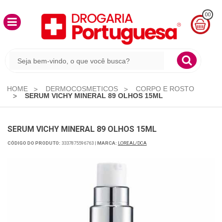
00
MINHA
CESTA
R$
0,00
HOME
DERMOCOSMETICOS
CORPO E ROSTO
SERUM VICHY MINERAL 89 OLHOS 15ML
SERUM VICHY MINERAL 89 OLHOS 15ML
CÓDIGO DO PRODUTO:
3337875596763
|
MARCA:
LOREAL/DCA